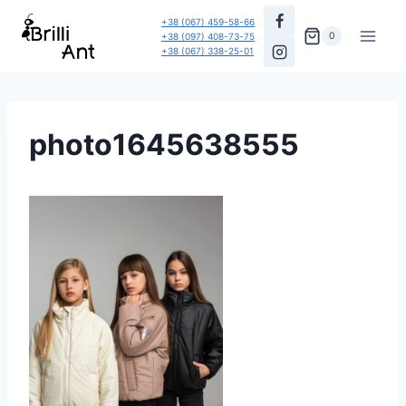
Перейти
+38 (067) 459-58-66
до
0
+38 (097) 408-73-75
+38 (067) 338-25-01
вмісту
photo1645638555