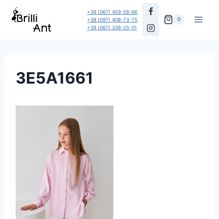
Перейти
+38 (067) 459-58-66
до
0
+38 (097) 408-73-75
+38 (067) 338-25-01
вмісту
3E5A1661