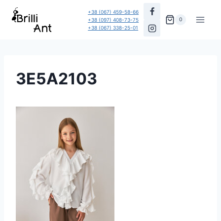
Перейти
+38 (067) 459-58-66
до
0
+38 (097) 408-73-75
+38 (067) 338-25-01
вмісту
3E5A2103