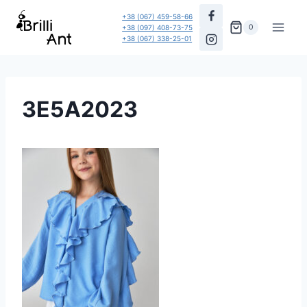
Перейти
+38 (067) 459-58-66
до
0
+38 (097) 408-73-75
+38 (067) 338-25-01
вмісту
3E5A2023