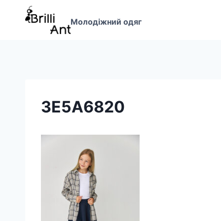
Перейти
до
Молодіжний одяг
вмісту
3E5A6820