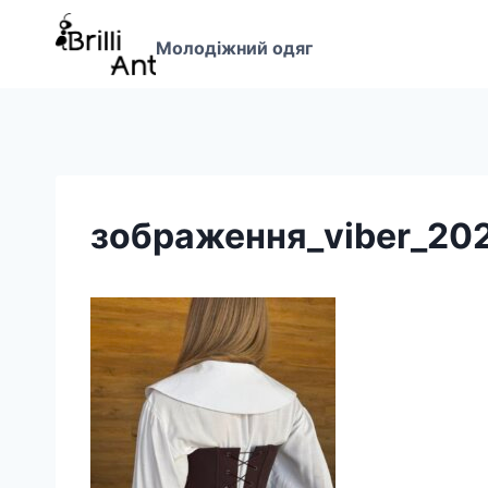
Перейти
до
Молодіжний одяг
вмісту
зображення_viber_20