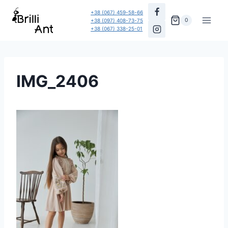
Перейти
+38 (067) 459-58-66
до
0
+38 (097) 408-73-75
+38 (067) 338-25-01
вмісту
IMG_2406