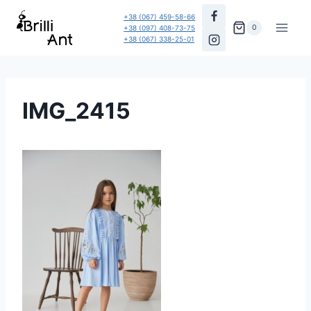
Перейти
+38 (067) 459-58-66
до
0
+38 (097) 408-73-75
+38 (067) 338-25-01
вмісту
IMG_2415