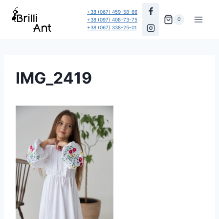
Перейти
+38 (067) 459-58-66
до
0
+38 (097) 408-73-75
+38 (067) 338-25-01
вмісту
IMG_2419