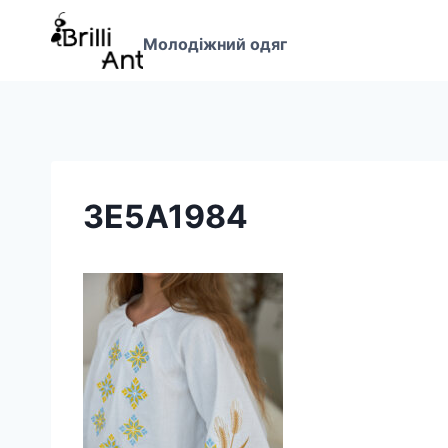
Перейти
до
Молодіжний одяг
вмісту
3E5A1984