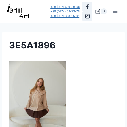
Перейти
+38 (067) 459-58-66
до
0
+38 (097) 408-73-75
+38 (067) 338-25-01
вмісту
3E5A1896