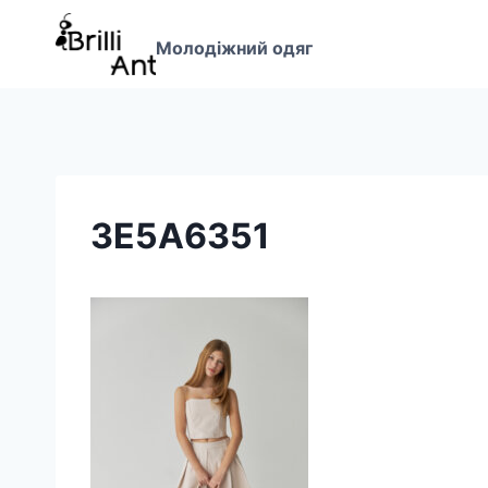
Перейти
до
Молодіжний одяг
вмісту
3E5A6351