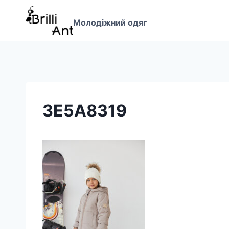
Перейти
до
Молодіжний одяг
вмісту
3E5A8319