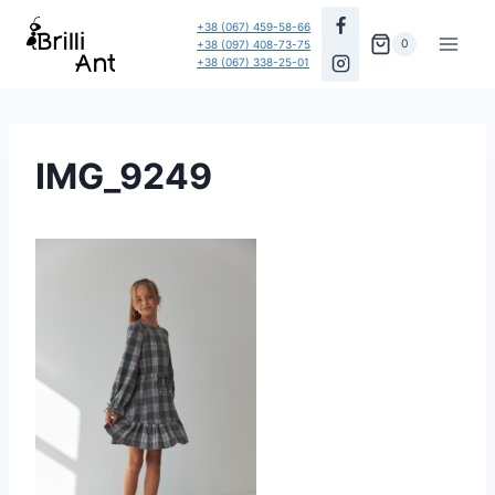
Перейти
+38 (067) 459-58-66
до
0
+38 (097) 408-73-75
+38 (067) 338-25-01
вмісту
IMG_9249