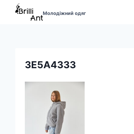
Перейти
до
Молодіжний одяг
вмісту
3E5A4333