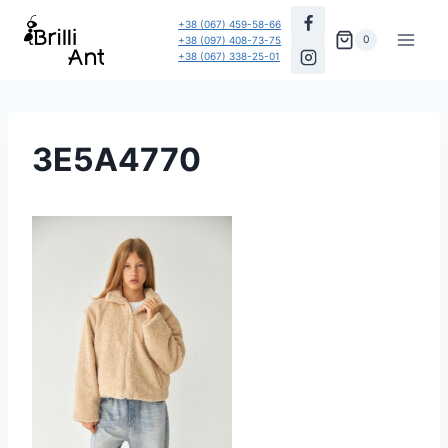
Перейти
+38 (067) 459-58-66
до
0
+38 (097) 408-73-75
+38 (067) 338-25-01
вмісту
3E5A4770