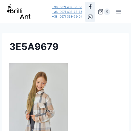
Перейти
+38 (067) 459-58-66
до
0
+38 (097) 408-73-75
+38 (067) 338-25-01
вмісту
3E5A9679