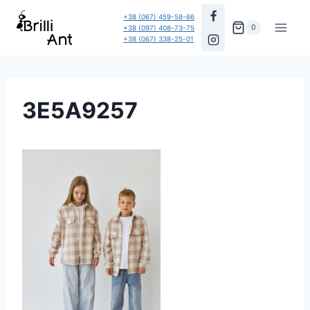
Перейти
+38 (067) 459-58-66
до
0
+38 (097) 408-73-75
+38 (067) 338-25-01
вмісту
3E5A9257