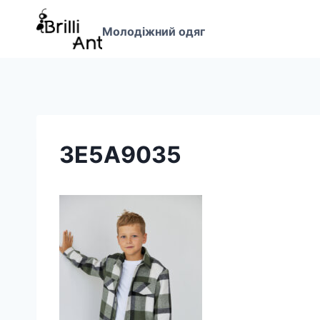
Перейти
до
Молодіжний одяг
вмісту
3E5A9035