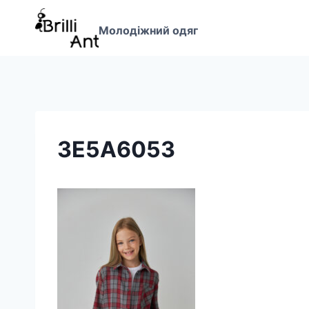
Перейти
до
Молодіжний одяг
вмісту
3E5A6053