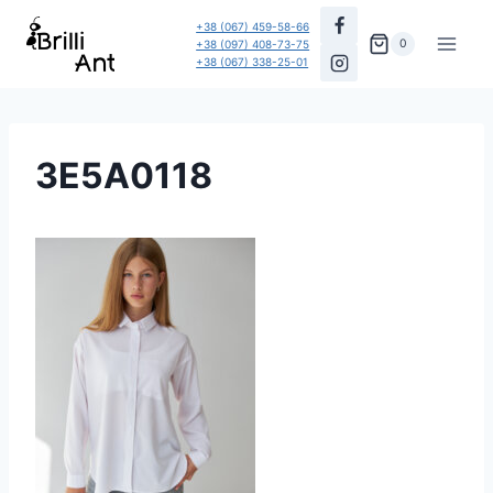
Перейти
+38 (067) 459-58-66
до
0
+38 (097) 408-73-75
+38 (067) 338-25-01
вмісту
3E5A0118