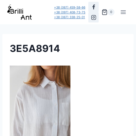
Перейти
+38 (067) 459-58-66
до
0
+38 (097) 408-73-75
+38 (067) 338-25-01
вмісту
3E5A8914