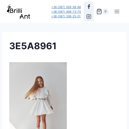
Перейти
+38 (067) 459-58-66
до
0
+38 (097) 408-73-75
+38 (067) 338-25-01
вмісту
3E5A8961