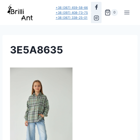
Перейти
+38 (067) 459-58-66
до
0
+38 (097) 408-73-75
+38 (067) 338-25-01
вмісту
3E5A8635