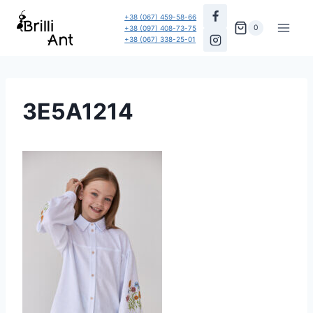
Перейти
+38 (067) 459-58-66
до
0
+38 (097) 408-73-75
+38 (067) 338-25-01
вмісту
3E5A1214