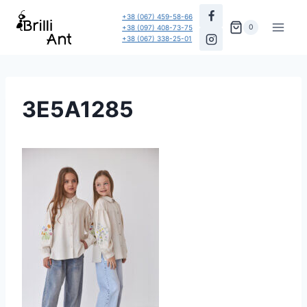
Перейти
+38 (067) 459-58-66
до
0
+38 (097) 408-73-75
+38 (067) 338-25-01
вмісту
3E5A1285