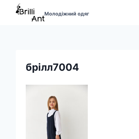
Перейти
до
Молодіжний одяг
вмісту
брілл7004