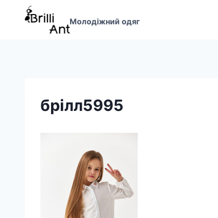
Перейти
до
Молодіжний одяг
вмісту
брілл5995