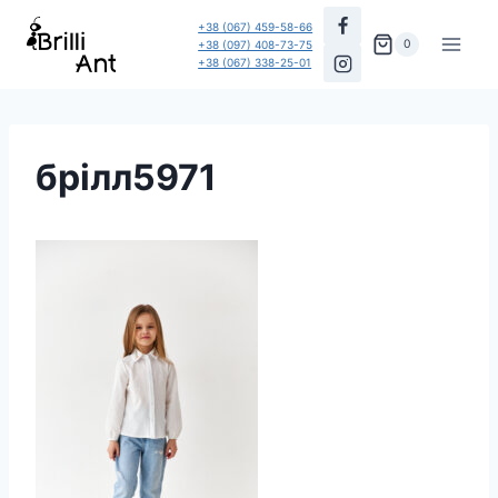
Перейти
+38 (067) 459-58-66
до
0
+38 (097) 408-73-75
+38 (067) 338-25-01
вмісту
брілл5971