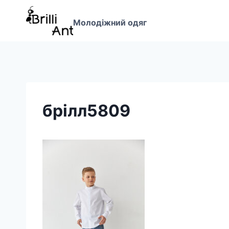
Перейти
до
Молодіжний одяг
вмісту
брілл5809