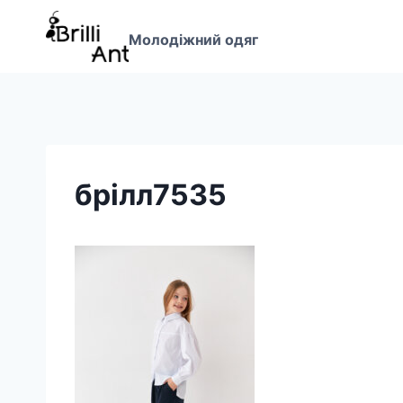
Перейти
до
Молодіжний одяг
вмісту
брілл7535