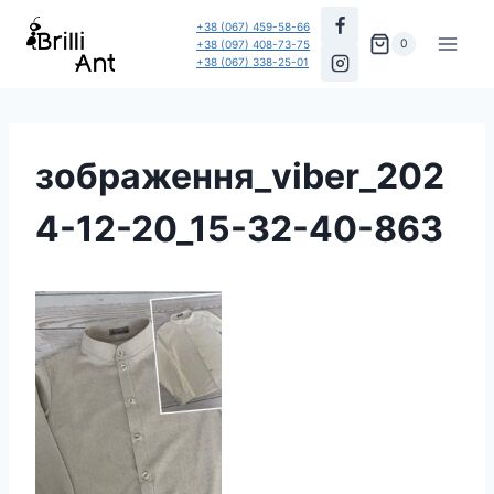
Перейти
+38 (067) 459-58-66
до
0
+38 (097) 408-73-75
+38 (067) 338-25-01
вмісту
зображення_viber_202
4-12-20_15-32-40-863