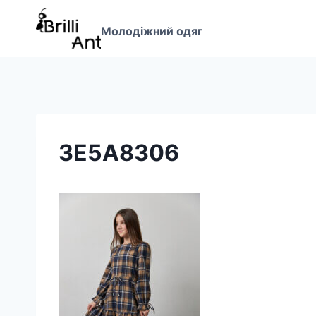
Перейти
до
Молодіжний одяг
вмісту
3E5A8306