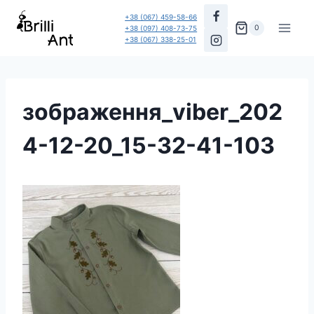
Перейти
+38 (067) 459-58-66
до
0
+38 (097) 408-73-75
+38 (067) 338-25-01
вмісту
зображення_viber_202
4-12-20_15-32-41-103