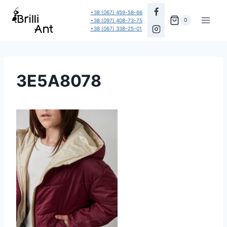
Перейти
+38 (067) 459-58-66
до
0
+38 (097) 408-73-75
+38 (067) 338-25-01
вмісту
3E5A8078