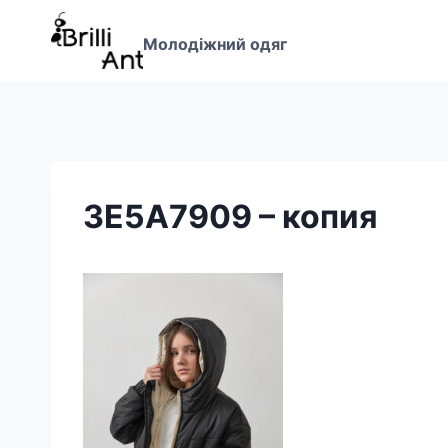
Перейти
до
Молодіжний одяг
вмісту
3E5A7909 – копия