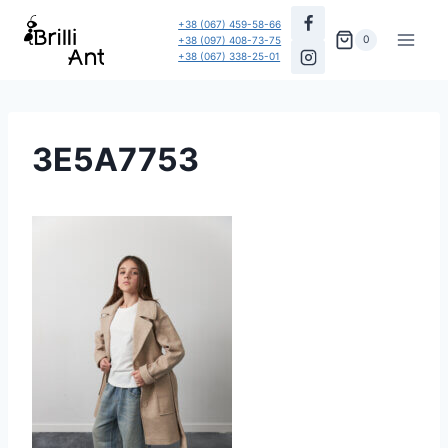
Перейти
+38 (067) 459-58-66
до
0
+38 (097) 408-73-75
+38 (067) 338-25-01
вмісту
3E5A7753