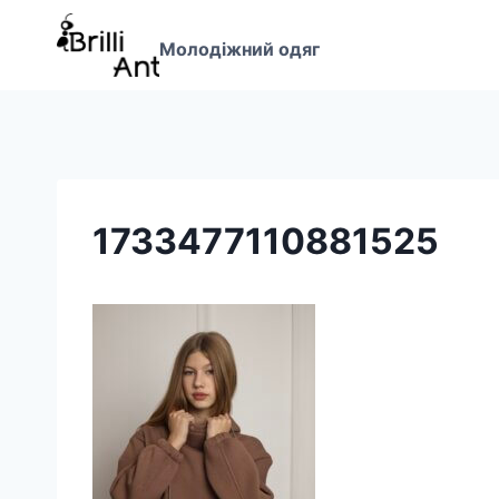
Перейти
до
Молодіжний одяг
вмісту
1733477110881525