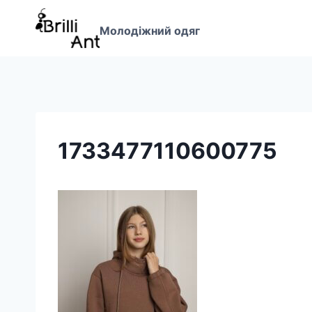
Перейти
до
Молодіжний одяг
вмісту
1733477110600775