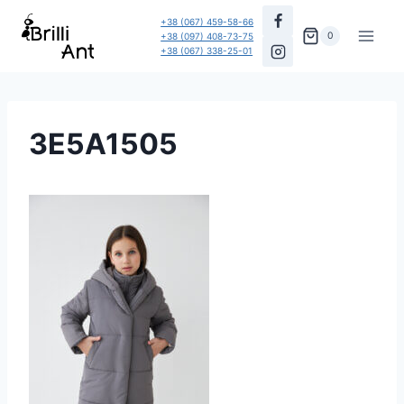
Перейти
+38 (067) 459-58-66
до
0
+38 (097) 408-73-75
+38 (067) 338-25-01
вмісту
3E5A1505