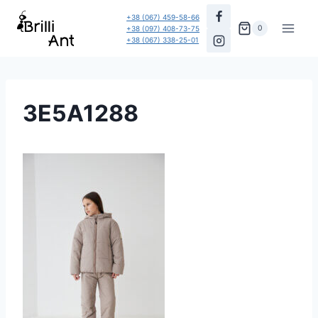
Перейти
+38 (067) 459-58-66
до
0
+38 (097) 408-73-75
+38 (067) 338-25-01
вмісту
3E5A1288