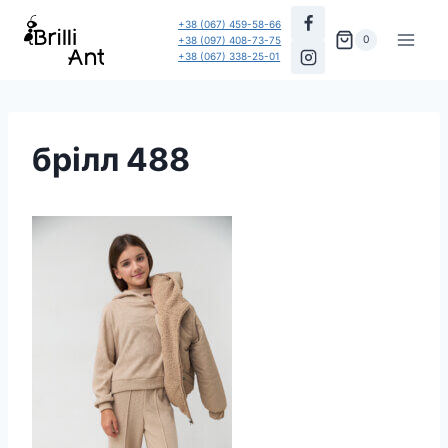
Перейти
+38 (067) 459-58-66
до
0
+38 (097) 408-73-75
+38 (067) 338-25-01
вмісту
брілл 488