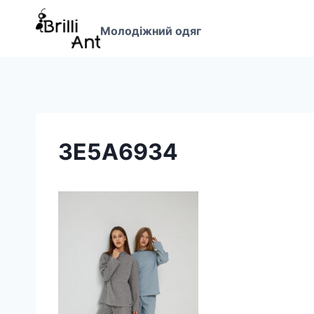
Перейти
до
Молодіжний одяг
вмісту
3E5A6934