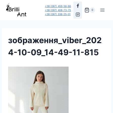
Перейти
+38 (067) 459-58-66
до
0
+38 (097) 408-73-75
+38 (067) 338-25-01
вмісту
зображення_viber_202
4-10-09_14-49-11-815