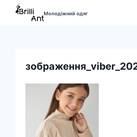
Перейти
до
Молодіжний одяг
вмісту
зображення_viber_20