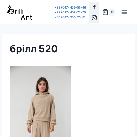
Перейти
+38 (067) 459-58-66
до
0
+38 (097) 408-73-75
+38 (067) 338-25-01
вмісту
брілл 520