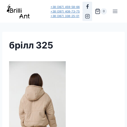
Перейти
+38 (067) 459-58-66
до
0
+38 (097) 408-73-75
+38 (067) 338-25-01
вмісту
брілл 325