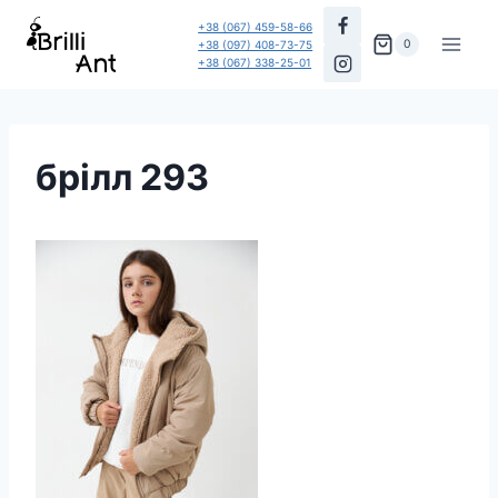
Перейти
+38 (067) 459-58-66
до
0
+38 (097) 408-73-75
+38 (067) 338-25-01
вмісту
брілл 293