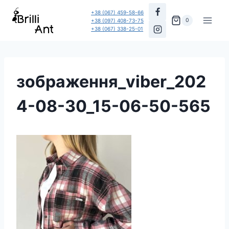
Перейти
+38 (067) 459-58-66
до
0
+38 (097) 408-73-75
+38 (067) 338-25-01
вмісту
зображення_viber_202
4-08-30_15-06-50-565