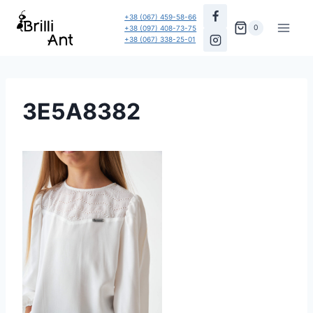
Перейти
+38 (067) 459-58-66
до
0
+38 (097) 408-73-75
+38 (067) 338-25-01
вмісту
3E5A8382